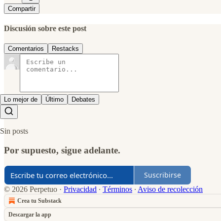
Compartir
Discusión sobre este post
Comentarios
Restacks
Lo mejor de
Último
Debates
Sin posts
Por supuesto, sigue adelante.
Suscribirse
© 2026 Perpetuo
·
Privacidad
∙
Términos
∙
Aviso de recolección
Crea tu Substack
Descargar la app