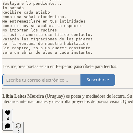
Soslayaré lo pendiente...

lo pasado.

Recibiré cada atisbo,

como una señal clandestina.

Me entremezclaré en tus intimidades

como si hoy se acabara la especie.

No importan los rugires

si así lo amerita ese físico contacto.

Pasarán las migraciones de los pájaros

por la ventana de nuestra habitación.

Sin respiro, solo un querer constante

será un abrir de alas a cada instante.
Los mejores poetas están en Perpetuo ¡suscríbete para leerlos!
Suscribirse
Libia Leites Moreira
(Uruguay) es poeta y mediadora de lectura. Su e
literarios internacionales y desarrolla proyectos de poesía visual. Qued
4
2