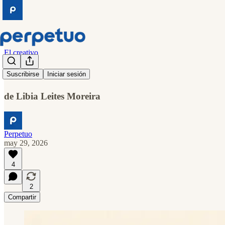
El creativo
Ataviaré
Suscribirse
Iniciar sesión
de Libia Leites Moreira
Perpetuo
may 29, 2026
4
2
Compartir