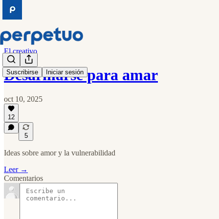
El creativo
Desarmarse para amar
Suscribirse
Iniciar sesión
oct 10, 2025
12
5
Ideas sobre amor y la vulnerabilidad
Leer →
Comentarios