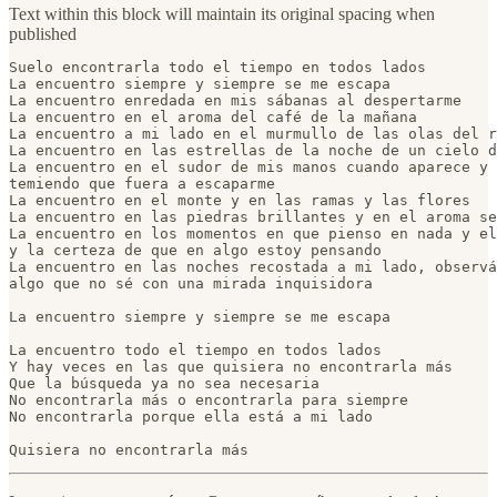
Text within this block will maintain its original spacing when
published
Suelo encontrarla todo el tiempo en todos lados

La encuentro siempre y siempre se me escapa

La encuentro enredada en mis sábanas al despertarme

La encuentro en el aroma del café de la mañana

La encuentro a mi lado en el murmullo de las olas del r
La encuentro en las estrellas de la noche de un cielo d
La encuentro en el sudor de mis manos cuando aparece y 
temiendo que fuera a escaparme

La encuentro en el monte y en las ramas y las flores

La encuentro en las piedras brillantes y en el aroma se
La encuentro en los momentos en que pienso en nada y el
y la certeza de que en algo estoy pensando

La encuentro en las noches recostada a mi lado, observá
algo que no sé con una mirada inquisidora

La encuentro siempre y siempre se me escapa

La encuentro todo el tiempo en todos lados

Y hay veces en las que quisiera no encontrarla más

Que la búsqueda ya no sea necesaria

No encontrarla más o encontrarla para siempre

No encontrarla porque ella está a mi lado

Quisiera no encontrarla más