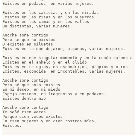
Existes en pedazos, en varias mujeres.

Existes en las caricias y en las miradas

Existes en las risas y en los susurros

Existes en las cimas y en los valles

De distintas, varias mujeres.

Anoche soñé contigo

Pero sé que no existes

O existes en siluetas

Existes en lo que dejaron, algunas, varias mujeres.

Existes en ese singular momento y en la común carencia

Existes en el anhelo y en el olvido

Existes en refugios, en escondrijos, propios y otros

Existes, escondida, en incontables, varias mujeres.

Anoche soñé contigo

Pero sé que solo existes

En mi deseo, en mi miedo

Espejo ansioso, en fragmentos y en pedazos.

Existes dentro mío.

Anoche soñé contigo

Te soñé cien veces

Porque cien veces existes

En cien mujeres y en cien rostros míos,

Existes.