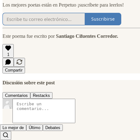
Los mejores poetas están en Perpetuo ¡suscríbete para leerlos!
Suscribirse
Este poema fue escrito por
Santiago Cifuentes Corredor.
1
Compartir
Discusión sobre este post
Comentarios
Restacks
Lo mejor de
Último
Debates