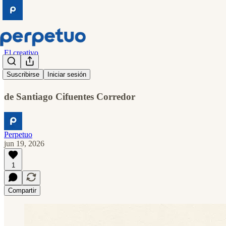
El creativo
Existes
Suscribirse
Iniciar sesión
de Santiago Cifuentes Corredor
Perpetuo
jun 19, 2026
1
Compartir