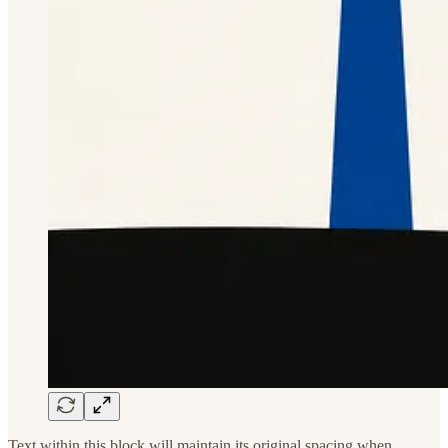
Text within this block will maintain its original spacing when