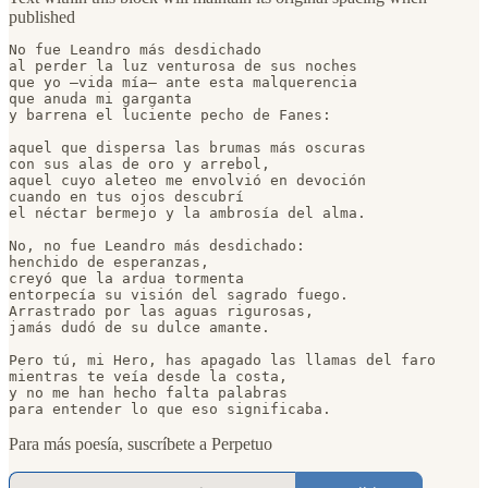
published
No fue Leandro más desdichado

al perder la luz venturosa de sus noches

que yo —vida mía— ante esta malquerencia

que anuda mi garganta

y barrena el luciente pecho de Fanes:

aquel que dispersa las brumas más oscuras

con sus alas de oro y arrebol,

aquel cuyo aleteo me envolvió en devoción

cuando en tus ojos descubrí

el néctar bermejo y la ambrosía del alma.

No, no fue Leandro más desdichado:

henchido de esperanzas,

creyó que la ardua tormenta

entorpecía su visión del sagrado fuego.

Arrastrado por las aguas rigurosas,

jamás dudó de su dulce amante.

Pero tú, mi Hero, has apagado las llamas del faro

mientras te veía desde la costa,

y no me han hecho falta palabras

para entender lo que eso significaba. 
Para más poesía, suscríbete a Perpetuo