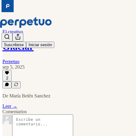
El creativo
Glaciar
Suscribirse
Iniciar sesión
Perpetuo
sep 5, 2025
2
De María Belén Sanchez
Leer →
Comentarios