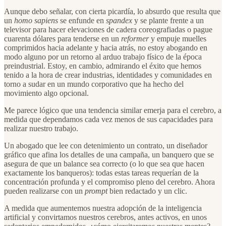
Aunque debo señalar, con cierta picardía, lo absurdo que resulta que
un
homo sapiens
se enfunde en
spandex
y se plante frente a un
televisor para hacer elevaciones de cadera coreografiadas o pague
cuarenta dólares para tenderse en un
reformer
y empuje muelles
comprimidos hacia adelante y hacia atrás, no estoy abogando en
modo alguno por un retorno al arduo trabajo físico de la época
preindustrial. Estoy, en cambio, admirando el éxito que hemos
tenido a la hora de crear industrias, identidades y comunidades en
torno a sudar en un mundo corporativo que ha hecho del
movimiento algo opcional.
Me parece lógico que una tendencia similar emerja para el cerebro, a
medida que dependamos cada vez menos de sus capacidades para
realizar nuestro trabajo.
Un abogado que lee con detenimiento un contrato, un diseñador
gráfico que afina los detalles de una campaña, un banquero que se
asegura de que un balance sea correcto (o lo que sea que hacen
exactamente los banqueros): todas estas tareas requerían de la
concentración profunda y el compromiso pleno del cerebro. Ahora
pueden realizarse con un
prompt
bien redactado y un clic.
A medida que aumentemos nuestra adopción de la inteligencia
artificial y convirtamos nuestros cerebros, antes activos, en unos