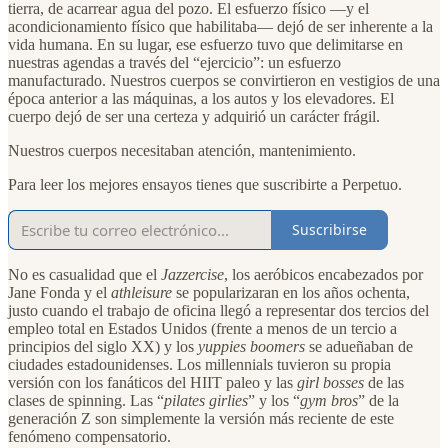
tierra, de acarrear agua del pozo. El esfuerzo físico —y el
acondicionamiento físico que habilitaba— dejó de ser inherente a la
vida humana. En su lugar, ese esfuerzo tuvo que delimitarse en
nuestras agendas a través del “ejercicio”: un esfuerzo
manufacturado. Nuestros cuerpos se convirtieron en vestigios de una
época anterior a las máquinas, a los autos y los elevadores. El
cuerpo dejó de ser una certeza y adquirió un carácter frágil.
Nuestros cuerpos necesitaban atención, mantenimiento.
Para leer los mejores ensayos tienes que suscribirte a Perpetuo.
Suscribirse
No es casualidad que el
Jazzercise
, los aeróbicos encabezados por
Jane Fonda y el
athleisure
se popularizaran en los años ochenta,
justo cuando el trabajo de oficina llegó a representar dos tercios del
empleo total en Estados Unidos (frente a menos de un tercio a
principios del siglo XX) y los
yuppies
boomers
se adueñaban de
ciudades estadounidenses. Los millennials tuvieron su propia
versión con los fanáticos del HIIT paleo y las
girl bosses
de las
clases de spinning. Las “
pilates girlies
” y los “
gym bros
” de la
generación Z son simplemente la versión más reciente de este
fenómeno compensatorio.