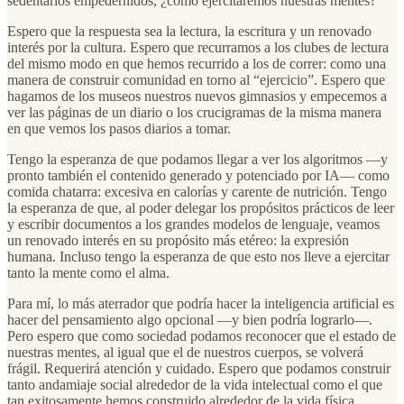
sedentarios empedernidos, ¿cómo ejercitaremos nuestras mentes?
Espero que la respuesta sea la lectura, la escritura y un renovado
interés por la cultura. Espero que recurramos a los clubes de lectura
del mismo modo en que hemos recurrido a los de correr: como una
manera de construir comunidad en torno al “ejercicio”. Espero que
hagamos de los museos nuestros nuevos gimnasios y empecemos a
ver las páginas de un diario o los crucigramas de la misma manera
en que vemos los pasos diarios a tomar.
Tengo la esperanza de que podamos llegar a ver los algoritmos —y
pronto también el contenido generado y potenciado por IA— como
comida chatarra: excesiva en calorías y carente de nutrición. Tengo
la esperanza de que, al poder delegar los propósitos prácticos de leer
y escribir documentos a los grandes modelos de lenguaje, veamos
un renovado interés en su propósito más etéreo: la expresión
humana. Incluso tengo la esperanza de que esto nos lleve a ejercitar
tanto la mente como el alma.
Para mí, lo más aterrador que podría hacer la inteligencia artificial es
hacer del pensamiento algo opcional —y bien podría lograrlo—.
Pero espero que como sociedad podamos reconocer que el estado de
nuestras mentes, al igual que el de nuestros cuerpos, se volverá
frágil. Requerirá atención y cuidado. Espero que podamos construir
tanto andamiaje social alrededor de la vida intelectual como el que
tan exitosamente hemos construido alrededor de la vida física.