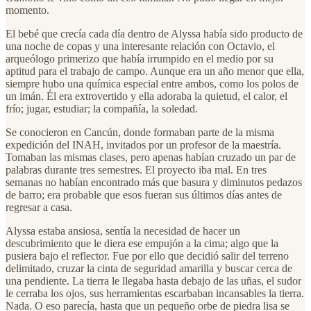
momento.
El bebé que crecía cada día dentro de Alyssa había sido producto de
una noche de copas y una interesante relación con Octavio, el
arqueólogo primerizo que había irrumpido en el medio por su
aptitud para el trabajo de campo. Aunque era un año menor que ella,
siempre hubo una química especial entre ambos, como los polos de
un imán. Él era extrovertido y ella adoraba la quietud, el calor, el
frío; jugar, estudiar; la compañía, la soledad.
Se conocieron en Cancún, donde formaban parte de la misma
expedición del INAH, invitados por un profesor de la maestría.
Tomaban las mismas clases, pero apenas habían cruzado un par de
palabras durante tres semestres. El proyecto iba mal. En tres
semanas no habían encontrado más que basura y diminutos pedazos
de barro; era probable que esos fueran sus últimos días antes de
regresar a casa.
Alyssa estaba ansiosa, sentía la necesidad de hacer un
descubrimiento que le diera ese empujón a la cima; algo que la
pusiera bajo el reflector. Fue por ello que decidió salir del terreno
delimitado, cruzar la cinta de seguridad amarilla y buscar cerca de
una pendiente. La tierra le llegaba hasta debajo de las uñas, el sudor
le cerraba los ojos, sus herramientas escarbaban incansables la tierra.
Nada. O eso parecía, hasta que un pequeño orbe de piedra lisa se