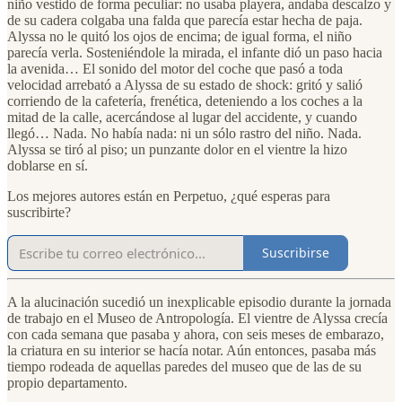
niño vestido de forma peculiar: no usaba playera, andaba descalzo y
de su cadera colgaba una falda que parecía estar hecha de paja.
Alyssa no le quitó los ojos de encima; de igual forma, el niño
parecía verla. Sosteniéndole la mirada, el infante dió un paso hacia
la avenida… El sonido del motor del coche que pasó a toda
velocidad arrebató a Alyssa de su estado de shock: gritó y salió
corriendo de la cafetería, frenética, deteniendo a los coches a la
mitad de la calle, acercándose al lugar del accidente, y cuando
llegó… Nada. No había nada: ni un sólo rastro del niño. Nada.
Alyssa se tiró al piso; un punzante dolor en el vientre la hizo
doblarse en sí.
Los mejores autores están en Perpetuo, ¿qué esperas para
suscribirte?
Suscribirse
A la alucinación sucedió un inexplicable episodio durante la jornada
de trabajo en el Museo de Antropología. El vientre de Alyssa crecía
con cada semana que pasaba y ahora, con seis meses de embarazo,
la criatura en su interior se hacía notar. Aún entonces, pasaba más
tiempo rodeada de aquellas paredes del museo que de las de su
propio departamento.