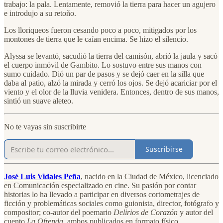
trabajo: la pala. Lentamente, removió la tierra para hacer un agujero
e introdujo a su retoño.
Los lloriqueos fueron cesando poco a poco, mitigados por los
montones de tierra que le caían encima. Se hizo el silencio.
Alyssa se levantó, sacudió la tierra del camisón, abrió la jaula y sacó
el cuerpo inmóvil de Gambito. Lo sostuvo entre sus manos con
sumo cuidado. Dió un par de pasos y se dejó caer en la silla que
daba al patio, alzó la mirada y cerró los ojos. Se dejó acariciar por el
viento y el olor de la lluvia venidera. Entonces, dentro de sus manos,
sintió un suave aleteo.
No te vayas sin suscribirte
Suscribirse
José Luis Vidales Peña
, nacido en la Ciudad de México, licenciado
en Comunicación especializado en cine. Su pasión por contar
historias lo ha llevado a participar en diversos cortometrajes de
ficción y problemáticas sociales como guionista, director, fotógrafo y
compositor; co-autor del poemario
Delirios de Corazón
y autor del
cuento
La Ofrenda
, ambos publicados en formato físico.