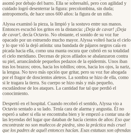
asomó por debajo del barro. Ella se sobresaltó, pero con agilidad y
cuidado logró desenterrar la figura: precolombina, sin duda;
antropomorfa, de hace unos 600 años: la figura de un niño.
Alyssa examinó la pieza, la limpió y la sostuvo entre sus manos.
Entonces escuchó los gritos en la distancia:
¡Deja de cavar! ¡Deja
de cavar!
, decía Octavio. No obstante, el sonido de su voz fue
opacado por un estruendo mucho mayor. Alyssa volteó hacia el cielo
y lo que vió la dejó atónita: una bandada de pájaros negros caía en
picada hacia ella, como una manta oscura que cubrió en su totalidad
el cielo meridiano. Decenas de picos afilados se abalanzaron contra
su piel, arrancándole pequeños pedazos de la epidermis. Unos iban
tras los brazos; otros, hacia los tobillos; otros, hacia los ojos, la nariz,
la lengua. No tuvo más opción que gritar, pero su voz fue ahogada
por el fragor de doscientos aleteos. La sombra se hizo de ella, como
si le tragara la tierra. Su cuerpo se hizo más y más pequeño,
escudándose de los ataques. La cantidad fue tal que perdió el
conocimiento.
Despertó en el hospital. Cuando recobró el sentido, Alyssa vio a
Octavio sentado a su lado. Tenía cara de alarma y angustia. Él no
esperó a saber si ella se encontraba bien y le empezó a contar una de
las leyendas del lugar que databan de hacía cientos de años:
Eso que
encontraste no son muñecos de piedra, sino la práctica más cruel
que los padres de aquél entonces hacían. Esas estatuas son ofrendas