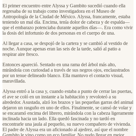
El primer encuentro entre Alyssa y Gambito sucedió cuando ella
regresaba de su trabajo como investigadora en el Museo de
Antropología de la Ciudad de México. Alyssa, francamente, estaba
teniendo un mal día. Encima, tenía dolor de cabeza y de espalda—
que el embarazo potenciaba durante aquellos días—. Era como vivir
la dosis del infortunio de dos personas en el cuerpo de una.
Al llegar a casa, se despojó de la cartera y se cambió al vestido de
noche. Aunque apenas eran las seis de la tarde, salió al patio a
respirar aire fresco.
Entonces apareció. Sentado en una rama del árbol más alto,
mirándola con curiosdad a través de sus negros ojos, enclaustrados
por un tenue delineado blanco. Ella mantuvo el contacto visual,
maravillada.
Alyssa entró a la casa y, cuando estaba a punto de cerrar las puertas,
el ave se coló en un instante a la habitación y revoloteó a su
alrededor. Asustada, alzó los brazos y las pequeñas garras del animal
dejaron un rasguño en uno de ellos. Finalmente, se cansó de volar y
se encaramó encima del librero, mirándola con la cabeza ligeramente
inclinada hacia un lado. Ella quedó fascinada y no tardó en
encontrarle una jaula al pequeño, su nuevo compañero de vivienda.
El padre de Alyssa era un aficionado al ajedrez, así que el nombre
Gambito
le vino como un eco familiar. No pudo llegar en mejor