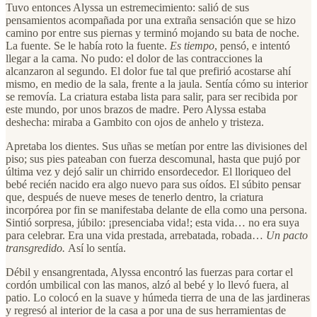
Tuvo entonces Alyssa un estremecimiento: salió de sus
pensamientos acompañada por una extraña sensación que se hizo
camino por entre sus piernas y terminó mojando su bata de noche.
La fuente. Se le había roto la fuente.
Es tiempo
, pensó, e intentó
llegar a la cama. No pudo: el dolor de las contracciones la
alcanzaron al segundo. El dolor fue tal que prefirió acostarse ahí
mismo, en medio de la sala, frente a la jaula. Sentía cómo su interior
se removía. La criatura estaba lista para salir, para ser recibida por
este mundo, por unos brazos de madre. Pero Alyssa estaba
deshecha: miraba a Gambito con ojos de anhelo y tristeza.
Apretaba los dientes. Sus uñas se metían por entre las divisiones del
piso; sus pies pateaban con fuerza descomunal, hasta que pujó por
última vez y dejó salir un chirrido ensordecedor. El lloriqueo del
bebé recién nacido era algo nuevo para sus oídos. El súbito pensar
que, después de nueve meses de tenerlo dentro, la criatura
incorpórea por fin se manifestaba delante de ella como una persona.
Sintió sorpresa, júbilo: ¡presenciaba vida!; esta vida… no era suya
para celebrar. Era una vida prestada, arrebatada, robada…
Un pacto
transgredido.
Así lo sentía.
Débil y ensangrentada, Alyssa encontró las fuerzas para cortar el
cordón umbilical con las manos, alzó al bebé y lo llevó fuera, al
patio. Lo colocó en la suave y húmeda tierra de una de las jardineras
y regresó al interior de la casa a por una de sus herramientas de