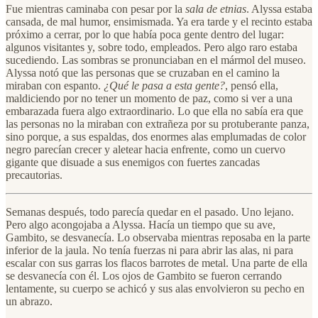
Fue mientras caminaba con pesar por la
sala de etnias
. Alyssa estaba
cansada, de mal humor, ensimismada. Ya era tarde y el recinto estaba
próximo a cerrar, por lo que había poca gente dentro del lugar:
algunos visitantes y, sobre todo, empleados. Pero algo raro estaba
sucediendo. Las sombras se pronunciaban en el mármol del museo.
Alyssa notó que las personas que se cruzaban en el camino la
miraban con espanto.
¿Qué le pasa a esta gente?
, pensó ella,
maldiciendo por no tener un momento de paz, como si ver a una
embarazada fuera algo extraordinario. Lo que ella no sabía era que
las personas no la miraban con extrañeza por su protuberante panza,
sino porque, a sus espaldas, dos enormes alas emplumadas de color
negro parecían crecer y aletear hacia enfrente, como un cuervo
gigante que disuade a sus enemigos con fuertes zancadas
precautorias.
Semanas después, todo parecía quedar en el pasado. Uno lejano.
Pero algo acongojaba a Alyssa. Hacía un tiempo que su ave,
Gambito, se desvanecía. Lo observaba mientras reposaba en la parte
inferior de la jaula. No tenía fuerzas ni para abrir las alas, ni para
escalar con sus garras los flacos barrotes de metal. Una parte de ella
se desvanecía con él. Los ojos de Gambito se fueron cerrando
lentamente, su cuerpo se achicó y sus alas envolvieron su pecho en
un abrazo.