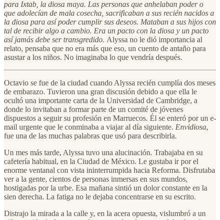
para Ixtab, la diosa maya. Las personas que anhelaban poder o
que adolecían de mala cosecha, sacrificaban a sus recién nacidos a
la diosa para así poder cumplir sus deseos. Mataban a sus hijos con
tal de recibir algo a cambio. Era un pacto con la diosa y un pacto
así jamás debe ser transgredido.
Alyssa no le dió importancia al
relato, pensaba que no era más que eso, un cuento de antaño para
asustar a los niños. No imaginaba lo que vendría después.
Octavio se fue de la ciudad cuando Alyssa recién cumplía dos meses
de embarazo. Tuvieron una gran discusión debido a que ella le
ocultó una importante carta de la Universidad de Cambridge, a
donde lo invitaban a formar parte de un comité de jóvenes
dispuestos a seguir su profesión en Marruecos. Él se enteró por un e-
mail urgente que le conminaba a viajar al día siguiente.
Envidiosa
,
fue una de las muchas palabras que usó para describirla.
Un mes más tarde, Alyssa tuvo una alucinación. Trabajaba en su
cafetería habitual, en la Ciudad de México. Le gustaba ir por el
enorme ventanal con vista ininterrumpida hacia Reforma. Disfrutaba
ver a la gente, cientos de personas inmersas en sus mundos,
hostigadas por la urbe. Esa mañana sintió un dolor constante en la
sien derecha. La fatiga no le dejaba concentrarse en su escrito.
Distrajo la mirada a la calle y, en la acera opuesta, vislumbró a un