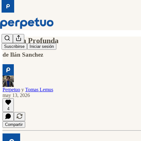
España Profunda
Suscribirse
Iniciar sesión
de Ilán Sanchez
Perpetuo
y
Tomas Lemus
may 13, 2026
4
Compartir