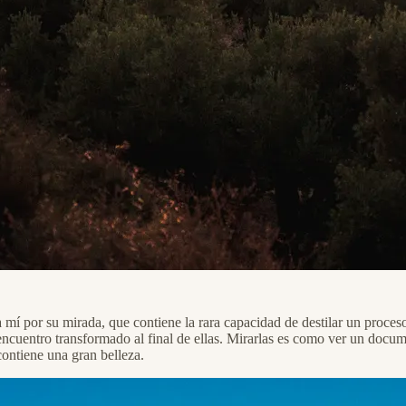
mí por su mirada, que contiene la rara capacidad de destilar un proces
 encuentro transformado al final de ellas. Mirarlas es como ver un do
ontiene una gran belleza.