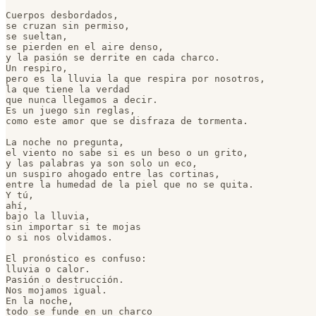
Cuerpos desbordados,

se cruzan sin permiso,

se sueltan,

se pierden en el aire denso,

y la pasión se derrite en cada charco.

Un respiro,

pero es la lluvia la que respira por nosotros,

la que tiene la verdad

que nunca llegamos a decir.

Es un juego sin reglas,

como este amor que se disfraza de tormenta.

La noche no pregunta,

el viento no sabe si es un beso o un grito,

y las palabras ya son solo un eco,

un suspiro ahogado entre las cortinas,

entre la humedad de la piel que no se quita.

Y tú,

ahí,

bajo la lluvia,

sin importar si te mojas

o si nos olvidamos.

El pronóstico es confuso:

lluvia o calor.

Pasión o destrucción.

Nos mojamos igual.

En la noche,

todo se funde en un charco
