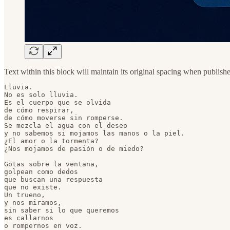
Text within this block will maintain its original spacing when publish
Lluvia.

No es solo lluvia.

Es el cuerpo que se olvida

de cómo respirar,

de cómo moverse sin romperse.

Se mezcla el agua con el deseo

y no sabemos si mojamos las manos o la piel.

¿El amor o la tormenta?

¿Nos mojamos de pasión o de miedo?

Gotas sobre la ventana,

golpean como dedos

que buscan una respuesta

que no existe.

Un trueno,

y nos miramos,

sin saber si lo que queremos

es callarnos

o rompernos en voz.
