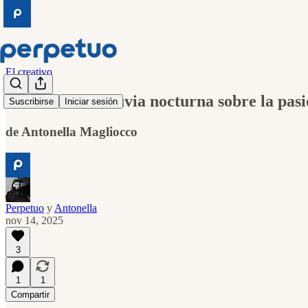
El creativo
Pronóstico de lluvia nocturna sobre la pas
Suscribirse
Iniciar sesión
de Antonella Magliocco
Perpetuo
y
Antonella
nov 14, 2025
3
1
1
Compartir