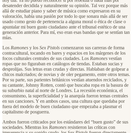
hoy día. Ya no puedo reconocer si por rebeldía o nada más por
desatender decidida y naturalmente su opinión. Tal vez porque más
allá de estudiar piano y saber de música como expresaron en su
valoración, había una pasión por todo lo que sonara más allá de ser
usado como gesto de pertenencia a alguna moral o ética de clase o
apuntalar mi buen gusto ciudadano ante el tribunal estético de una
generación anterior. Para mí, eso eran esas bandas que se sentían tan
mías.
Los
Ramones
y los
Sex Pistols
comenzaron sus carreras de forma
contracultural, tocando en bares y espacios en los márgenes de los
focos culturales centrales de sus ciudades. Los
Ramones
vestían
ropas que no figuraban en catálogos de tiendas. Estaban sucias y
desprolijas. Sus letras eran crudas y directas. Hablaban de golpear a
chicos malcriados; de novias y de oler pegamento, entre otros temas.
Por su parte, sus parientes británicos vestían atuendos reciclados, y
su cantante, Johnny Rotten, contó que buscaba ropa en la basura de
su suburbio natal al norte de Londres. La recesión económica, el
consumismo, la superficialidad y la anarquía fueron temas centrales
en sus canciones. Y en ambos casos, una cultura que quedaba por
fuera del modelo de buen ciudadano que empezaba a plasmar el
capitalismo de posguerra.
Ambos fueron criticados por los estándares del “buen gusto” de sus
sociedades. Mientras los
Ramones
resistieron las críticas con
irreverencia y su sonido crudo, los
Sex Pistols
fueron directamente