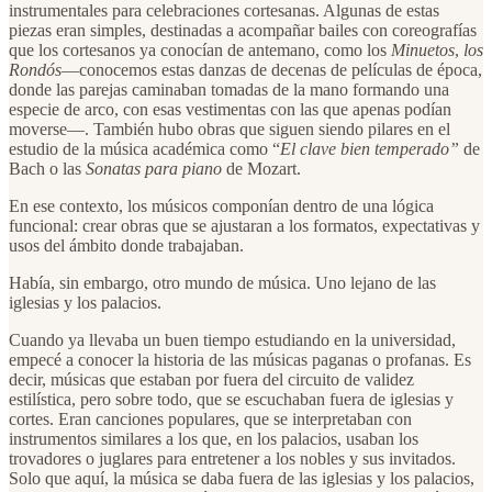
instrumentales para celebraciones cortesanas. Algunas de estas
piezas eran simples, destinadas a acompañar bailes con coreografías
que los cortesanos ya conocían de antemano, como los
Minuetos
,
los
Rondós
—conocemos estas danzas de decenas de películas de época,
donde las parejas caminaban tomadas de la mano formando una
especie de arco, con esas vestimentas con las que apenas podían
moverse—. También hubo obras que siguen siendo pilares en el
estudio de la música académica como “
El clave bien temperado”
de
Bach o las
Sonatas para piano
de Mozart.
En ese contexto, los músicos componían dentro de una lógica
funcional: crear obras que se ajustaran a los formatos, expectativas y
usos del ámbito donde trabajaban.
Había, sin embargo, otro mundo de música. Uno lejano de las
iglesias y los palacios.
Cuando ya llevaba un buen tiempo estudiando en la universidad,
empecé a conocer la historia de las músicas paganas o profanas. Es
decir, músicas que estaban por fuera del circuito de validez
estilística, pero sobre todo, que se escuchaban fuera de iglesias y
cortes. Eran canciones populares, que se interpretaban con
instrumentos similares a los que, en los palacios, usaban los
trovadores o juglares para entretener a los nobles y sus invitados.
Solo que aquí, la música se daba fuera de las iglesias y los palacios,