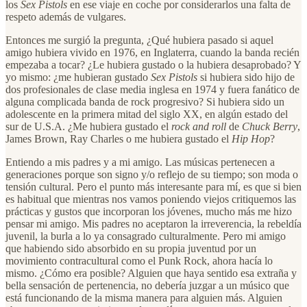
los
Sex Pistols
en ese viaje en coche por considerarlos una falta de
respeto además de vulgares.
Entonces me surgió la pregunta, ¿Qué hubiera pasado si aquel
amigo hubiera vivido en 1976, en Inglaterra, cuando la banda recién
empezaba a tocar? ¿Le hubiera gustado o la hubiera desaprobado? Y
yo mismo: ¿me hubieran gustado
Sex Pistols
si hubiera sido hijo de
dos profesionales de clase media inglesa en 1974 y fuera fanático de
alguna complicada banda de rock progresivo? Si hubiera sido un
adolescente en la primera mitad del siglo XX, en algún estado del
sur de U.S.A. ¿Me hubiera gustado el
rock and roll
de
Chuck Berry
,
James Brown, Ray Charles o me hubiera gustado el
Hip Hop
?
Entiendo a mis padres y a mi amigo. Las músicas pertenecen a
generaciones porque son signo y/o reflejo de su tiempo; son moda o
tensión cultural. Pero el punto más interesante para mí, es que si bien
es habitual que mientras nos vamos poniendo viejos critiquemos las
prácticas y gustos que incorporan los jóvenes, mucho más me hizo
pensar mi amigo. Mis padres no aceptaron la irreverencia, la rebeldía
juvenil, la burla a lo ya consagrado culturalmente. Pero mi amigo
que habiendo sido absorbido en su propia juventud por un
movimiento contracultural como el Punk Rock, ahora hacía lo
mismo. ¿Cómo era posible? Alguien que haya sentido esa extraña y
bella sensación de pertenencia, no debería juzgar a un músico que
está funcionando de la misma manera para alguien más. Alguien