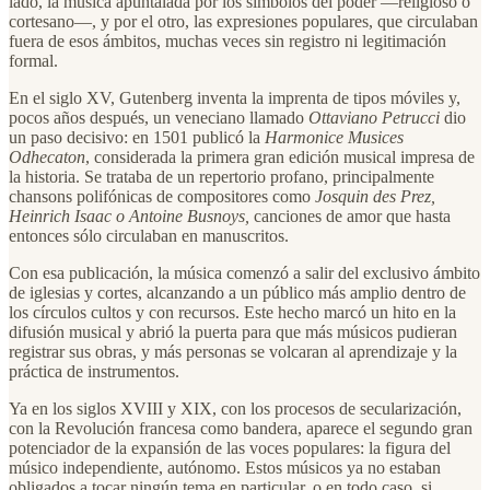
lado, la música apuntalada por los símbolos del poder —religioso o
cortesano—, y por el otro, las expresiones populares, que circulaban
fuera de esos ámbitos, muchas veces sin registro ni legitimación
formal.
En el siglo XV, Gutenberg inventa la imprenta de tipos móviles y,
pocos años después, un veneciano llamado
Ottaviano Petrucci
dio
un paso decisivo: en 1501 publicó la
Harmonice Musices
Odhecaton
, considerada la primera gran edición musical impresa de
la historia. Se trataba de un repertorio profano, principalmente
chansons polifónicas de compositores como
Josquin des Prez,
Heinrich Isaac o Antoine Busnoys,
canciones de amor que hasta
entonces sólo circulaban en manuscritos.
Con esa publicación, la música comenzó a salir del exclusivo ámbito
de iglesias y cortes, alcanzando a un público más amplio dentro de
los círculos cultos y con recursos. Este hecho marcó un hito en la
difusión musical y abrió la puerta para que más músicos pudieran
registrar sus obras, y más personas se volcaran al aprendizaje y la
práctica de instrumentos.
Ya en los siglos XVIII y XIX, con los procesos de secularización,
con la Revolución francesa como bandera, aparece el segundo gran
potenciador de la expansión de las voces populares: la figura del
músico independiente, autónomo. Estos músicos ya no estaban
obligados a tocar ningún tema en particular, o en todo caso, si