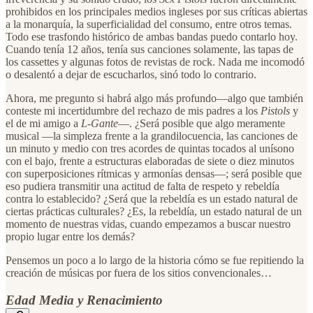
prohibidos en los principales medios ingleses por sus críticas abiertas
a la monarquía, la superficialidad del consumo, entre otros temas.
Todo ese trasfondo histórico de ambas bandas puedo contarlo hoy.
Cuando tenía 12 años, tenía sus canciones solamente, las tapas de
los cassettes y algunas fotos de revistas de rock. Nada me incomodó
o desalentó a dejar de escucharlos, sinó todo lo contrario.
Ahora, me pregunto si habrá algo más profundo—algo que también
conteste mi incertidumbre del rechazo de mis padres a los
Pistols
y
el de mi amigo a
L-Gante
—. ¿Será posible que algo meramente
musical —la simpleza frente a la grandilocuencia, las canciones de
un minuto y medio con tres acordes de quintas tocados al unísono
con el bajo, frente a estructuras elaboradas de siete o diez minutos
con superposiciones rítmicas y armonías densas—; será posible que
eso pudiera transmitir una actitud de falta de respeto y rebeldía
contra lo establecido? ¿Será que la rebeldía es un estado natural de
ciertas prácticas culturales? ¿Es, la rebeldía, un estado natural de un
momento de nuestras vidas, cuando empezamos a buscar nuestro
propio lugar entre los demás?
Pensemos un poco a lo largo de la historia cómo se fue repitiendo la
creación de músicas por fuera de los sitios convencionales…
Edad Media y Renacimiento