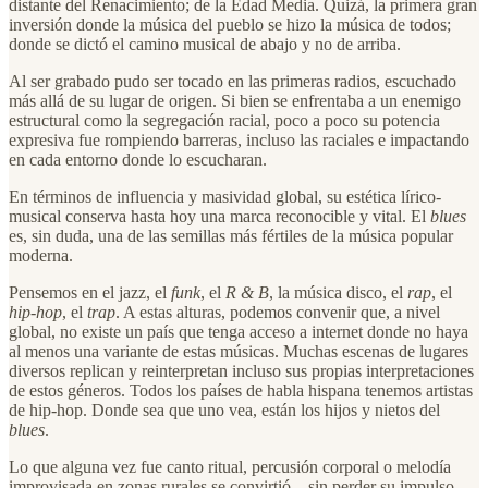
distante del Renacimiento; de la Edad Media. Quizá, la primera gran
inversión donde la música del pueblo se hizo la música de todos;
donde se dictó el camino musical de abajo y no de arriba.
Al ser grabado pudo ser tocado en las primeras radios, escuchado
más allá de su lugar de origen. Si bien se enfrentaba a un enemigo
estructural como la segregación racial, poco a poco su potencia
expresiva fue rompiendo barreras, incluso las raciales e impactando
en cada entorno donde lo escucharan.
En términos de influencia y masividad global, su estética lírico-
musical conserva hasta hoy una marca reconocible y vital. El
blues
es, sin duda, una de las semillas más fértiles de la música popular
moderna.
Pensemos en el jazz, el
funk
, el
R & B
, la música disco, el
rap
, el
hip-hop
, el
trap
. A estas alturas, podemos convenir que, a nivel
global, no existe un país que tenga acceso a internet donde no haya
al menos una variante de estas músicas. Muchas escenas de lugares
diversos replican y reinterpretan incluso sus propias interpretaciones
de estos géneros. Todos los países de habla hispana tenemos artistas
de hip-hop. Donde sea que uno vea, están los hijos y nietos del
blues
.
Lo que alguna vez fue canto ritual, percusión corporal o melodía
improvisada en zonas rurales se convirtió—sin perder su impulso