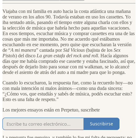
Viajaba con mi familia en auto hacia la costa atlántica una mañana
de verano en los años 90. Todavía estaban en uso los cassettes. Yo
iba sentado atrás, pasando el tiempo entre alguna charla con ellos y
la selección de música que habría hecho para aquellas vacaciones.
En esos tiempos, escuchar música y comprar cassettes era una de las
cosas que más me importaba. No me acuerdo qué estábamos
escuchando en ese momento, pero quise que escucharan la versión
de “
A mi manera
” cantada por
Sid Vicious
(bajista de los
Sex
Pistols
) del disco
La gran estafa del rock and roll
. Hacía algunos
días que me había comprado ese cassette y estaba fascinado, así que,
después de dejarlo listo para sonar con mi walkman, se lo alcancé
desde el asiento de atrás del auto a mi madre para que lo ponga.
Cuando lo escucharon, la respuesta fue, como la recuerdo hoy—no
con mala intención ni malos ánimos—como una duda sincera:
“¿Cómo vos, que estudiás y sabés de música, podés escuchar esto?
Esto es una falta de respeto.”
Los mejores ensayos están en Perpetuo, suscríbete
Suscribirse
La pregunta fue genuina, y también lo fue mi falta de respuesta; no