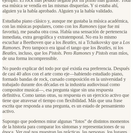
ejemplo. El rock más pesado llegaba por mi primo más grande. Toda
esa música se vendía en las mismas disquerías. Y si estaba ahí,
alguien ya la había aprobado. Alguien ya la había validado.
Estudiaba piano clásico y, aunque me gustaba la música académica,
con las músicas populares, como con los
Ramones
(que fue mi
favorita), me pasaba otra cosa. Había una sensación de pertenencia
inmediata, extra geográfica y extratemporal. No era lo mismo
escuchar a Beethoven que a los
Beatles
, ni a Tchaikovsky que a
Los
Ramones
. Pero tampoco era igual el tango que los
Beatles
, ni los
Beatles
, incluso, que los
Pistols
. Pero
Ramones
y
Pistols
eran míos,
de una forma incomprensible.
No puedo explicar del todo por qué existía esa preferencia. Después
de casi 40 años con el arte como eje—habiendo estudiado piano,
formado bandas de rock, cursado composición en la universidad y
trabajado durante dos décadas en la industria audiovisual como
compositor musical—, esa pregunta sigue sin una respuesta
definitiva. Como tantas otras, su respuesta es un ejercicio activo que
tiene que atravesar el tiempo con flexibilidad. Más que una frase
escrita que responda a una pregunta, es un estado de pensamiento
activo.
Supongo que podemos mirar algunas “fotos” de distintos momentos
de la historia para comparar los síntomas y representaciones de su
época. Ver qué nos muestran las prácticas, las personas, los lugares,