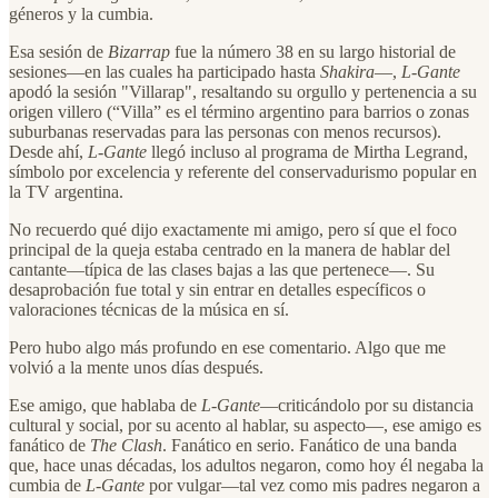
géneros y la cumbia.
Esa sesión de
Bizarrap
fue la número 38 en su largo historial de
sesiones—en las cuales ha participado hasta
Shakira
—,
L-Gante
apodó la sesión "Villarap", resaltando su orgullo y pertenencia a su
origen villero (“Villa” es el término argentino para barrios o zonas
suburbanas reservadas para las personas con menos recursos).
Desde ahí,
L-Gante
llegó incluso al programa de Mirtha Legrand,
símbolo por excelencia y referente del conservadurismo popular en
la TV argentina.
No recuerdo qué dijo exactamente mi amigo, pero sí que el foco
principal de la queja estaba centrado en la manera de hablar del
cantante—típica de las clases bajas a las que pertenece—. Su
desaprobación fue total y sin entrar en detalles específicos o
valoraciones técnicas de la música en sí.
Pero hubo algo más profundo en ese comentario. Algo que me
volvió a la mente unos días después.
Ese amigo, que hablaba de
L-Gante
—criticándolo por su distancia
cultural y social, por su acento al hablar, su aspecto—, ese amigo es
fanático de
The Clash
. Fanático en serio. Fanático de una banda
que, hace unas décadas, los adultos negaron, como hoy él negaba la
cumbia de
L-Gante
por vulgar—tal vez como mis padres negaron a