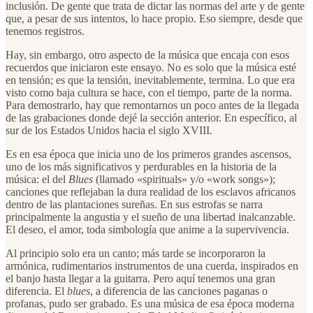
inclusión. De gente que trata de dictar las normas del arte y de gente
que, a pesar de sus intentos, lo hace propio. Eso siempre, desde que
tenemos registros.
Hay, sin embargo, otro aspecto de la música que encaja con esos
recuerdos que iniciaron este ensayo. No es solo que la música esté
en tensión; es que la tensión, inevitablemente, termina. Lo que era
visto como baja cultura se hace, con el tiempo, parte de la norma.
Para demostrarlo, hay que remontarnos un poco antes de la llegada
de las grabaciones donde dejé la sección anterior. En específico, al
sur de los Estados Unidos hacia el siglo XVIII.
Es en esa época que inicia uno de los primeros grandes ascensos,
uno de los más significativos y perdurables en la historia de la
música: el del
Blues
(llamado «spirituals» y/o «work songs»);
canciones que reflejaban la dura realidad de los esclavos africanos
dentro de las plantaciones sureñas. En sus estrofas se narra
principalmente la angustia y el sueño de una libertad inalcanzable.
El deseo, el amor, toda simbología que anime a la supervivencia.
Al principio solo era un canto; más tarde se incorporaron la
armónica, rudimentarios instrumentos de una cuerda, inspirados en
el banjo hasta llegar a la guitarra. Pero aquí tenemos una gran
diferencia. El
blues
, a diferencia de las canciones paganas o
profanas, pudo ser grabado. Es una música de esa época moderna