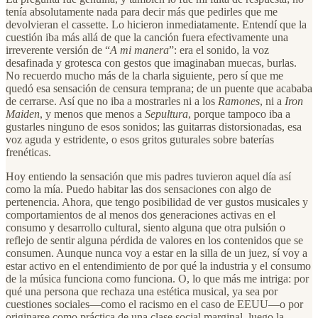
tenía absolutamente nada para decir más que pedirles que me
devolvieran el cassette. Lo hicieron inmediatamente. Entendí que la
cuestión iba más allá de que la canción fuera efectivamente una
irreverente versión de “
A mi manera
”: era el sonido, la voz
desafinada y grotesca con gestos que imaginaban muecas, burlas.
No recuerdo mucho más de la charla siguiente, pero sí que me
quedó esa sensación de censura temprana; de un puente que acababa
de cerrarse. Así que no iba a mostrarles ni a los
Ramones
, ni a
Iron
Maiden
, y menos que menos a
Sepultura
, porque tampoco iba a
gustarles ninguno de esos sonidos; las guitarras distorsionadas, esa
voz aguda y estridente, o esos gritos guturales sobre baterías
frenéticas.
Hoy entiendo la sensación que mis padres tuvieron aquel día así
como la mía. Puedo habitar las dos sensaciones con algo de
pertenencia. Ahora, que tengo posibilidad de ver gustos musicales y
comportamientos de al menos dos generaciones activas en el
consumo y desarrollo cultural, siento alguna que otra pulsión o
reflejo de sentir alguna pérdida de valores en los contenidos que se
consumen. Aunque nunca voy a estar en la silla de un juez, sí voy a
estar activo en el entendimiento de por qué la industria y el consumo
de la música funciona como funciona. O, lo que más me intriga: por
qué una persona que rechaza una estética musical, ya sea por
cuestiones sociales—como el racismo en el caso de EEUU—o por
originarse como práctica de una clase social marginal, luego la