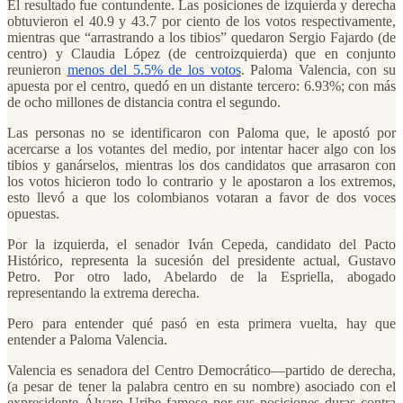
El resultado fue contundente. Las posiciones de izquierda y derecha
obtuvieron el 40.9 y 43.7 por ciento de los votos respectivamente,
mientras que “arrastrando a los tibios” quedaron Sergio Fajardo (de
centro) y Claudia López (de centroizquierda) que en conjunto
reunieron
menos del 5.5% de los votos
. Paloma Valencia, con su
apuesta por el centro, quedó en un distante tercero: 6.93%; con más
de ocho millones de distancia contra el segundo.
Las personas no se identificaron con Paloma que, le apostó por
acercarse a los votantes del medio, por intentar hacer algo con los
tibios y ganárselos, mientras los dos candidatos que arrasaron con
los votos hicieron todo lo contrario y le apostaron a los extremos,
esto llevó a que los colombianos votaran a favor de dos voces
opuestas.
Por la izquierda, el senador Iván Cepeda, candidato del Pacto
Histórico, representa la sucesión del presidente actual, Gustavo
Petro. Por otro lado, Abelardo de la Espriella, abogado
representando la extrema derecha.
Pero para entender qué pasó en esta primera vuelta, hay que
entender a Paloma Valencia.
Valencia es senadora del Centro Democrático—partido de derecha,
(a pesar de tener la palabra centro en su nombre) asociado con el
expresidente Álvaro Uribe famoso por sus posiciones duras contra