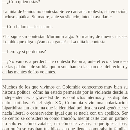
—¿Con quién estás?
La niña de 9 años no contesta. Se ve cansada, molesta, sin emoción,
incluso apática. Su madre, ante su silencio, intenta ayudarle:
—Con Paloma—le susurra.
Ella sigue sin contestar. Murmura algo. Su madre, de nuevo, insiste.
Le pide que diga «¡Vamos a ganar!». La niña le contesta
—Pero ¿y si perdemos?
—¡No vamos a perder!—le contesta Paloma, ante el eco silencioso
de las palabras de su hija que resonaban en las paredes del recinto y
en las mentes de los votantes.
Muchos de los que vivimos en Colombia conocemos muy bien su
historia política, cómo ha estado permeada por la violencia desde la
independencia, la gravedad de los conflictos internos y las disputas
entre partidos. En el siglo XX, Colombia vivió una polarización
bipartidista tan extrema que la identidad política era casi genética: se
nacía liberal o conservador, igual que se nacía con un apellido. Ser
de centro se consideraba como traición. Identificarte con un partido
no solo era cómo votabas, era cómo te vestías, a qué iglesia ibas,
con quién se casaban tus hijos, en qué tienda compraba tu familia.