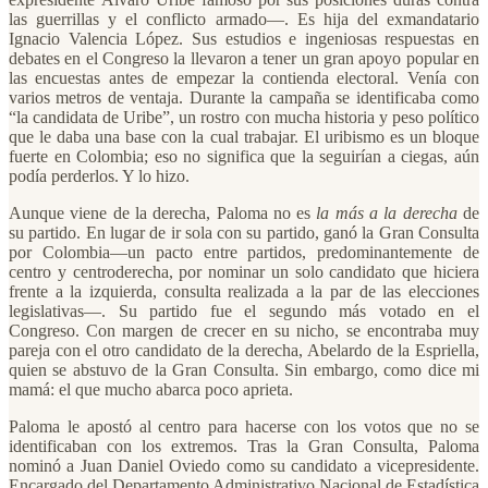
las guerrillas y el conflicto armado—. Es hija del exmandatario
Ignacio Valencia López. Sus estudios e ingeniosas respuestas en
debates en el Congreso la llevaron a tener un gran apoyo popular en
las encuestas antes de empezar la contienda electoral. Venía con
varios metros de ventaja. Durante la campaña se identificaba como
“la candidata de Uribe”, un rostro con mucha historia y peso político
que le daba una base con la cual trabajar. El uribismo es un bloque
fuerte en Colombia; eso no significa que la seguirían a ciegas, aún
podía perderlos. Y lo hizo.
Aunque viene de la derecha, Paloma no es
la más a la derecha
de
su partido. En lugar de ir sola con su partido, ganó la Gran Consulta
por Colombia—un pacto entre partidos, predominantemente de
centro y centroderecha, por nominar un solo candidato que hiciera
frente a la izquierda, consulta realizada a la par de las elecciones
legislativas—. Su partido fue el segundo más votado en el
Congreso. Con margen de crecer en su nicho, se encontraba muy
pareja con el otro candidato de la derecha, Abelardo de la Espriella,
quien se abstuvo de la Gran Consulta. Sin embargo, como dice mi
mamá: el que mucho abarca poco aprieta.
Paloma le apostó al centro para hacerse con los votos que no se
identificaban con los extremos. Tras la Gran Consulta, Paloma
nominó a Juan Daniel Oviedo como su candidato a vicepresidente.
Encargado del Departamento Administrativo Nacional de Estadística