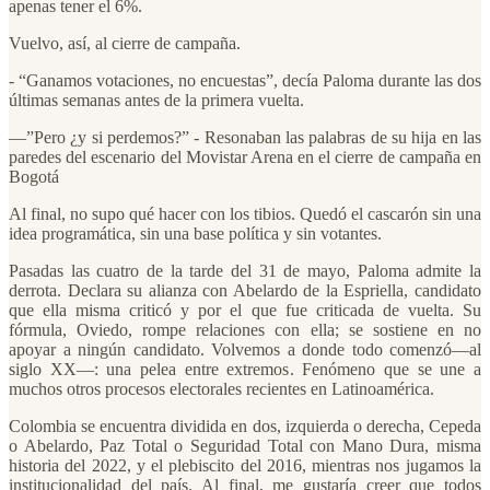
apenas tener el 6%.
Vuelvo, así, al cierre de campaña.
- “Ganamos votaciones, no encuestas”, decía Paloma durante las dos
últimas semanas antes de la primera vuelta.
—”Pero ¿y si perdemos?” - Resonaban las palabras de su hija en las
paredes del escenario del Movistar Arena en el cierre de campaña en
Bogotá
Al final, no supo qué hacer con los tibios. Quedó el cascarón sin una
idea programática, sin una base política y sin votantes.
Pasadas las cuatro de la tarde del 31 de mayo, Paloma admite la
derrota. Declara su alianza con Abelardo de la Espriella, candidato
que ella misma criticó y por el que fue criticada de vuelta. Su
fórmula, Oviedo, rompe relaciones con ella; se sostiene en no
apoyar a ningún candidato. Volvemos a donde todo comenzó—al
siglo XX—: una pelea entre extremos. Fenómeno que se une a
muchos otros procesos electorales recientes en Latinoamérica.
Colombia se encuentra dividida en dos, izquierda o derecha, Cepeda
o Abelardo, Paz Total o Seguridad Total con Mano Dura, misma
historia del 2022, y el plebiscito del 2016, mientras nos jugamos la
institucionalidad del país. Al final, me gustaría creer que todos