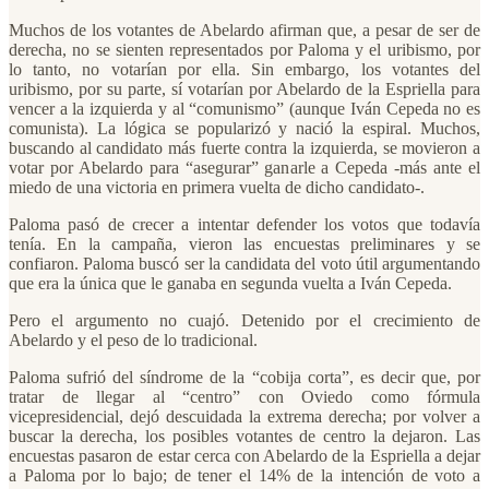
Muchos de los votantes de Abelardo afirman que, a pesar de ser de
derecha, no se sienten representados por Paloma y el uribismo, por
lo tanto, no votarían por ella. Sin embargo, los votantes del
uribismo, por su parte, sí votarían por Abelardo de la Espriella para
vencer a la izquierda y al “comunismo” (aunque Iván Cepeda no es
comunista). La lógica se popularizó y nació la espiral. Muchos,
buscando al candidato más fuerte contra la izquierda, se movieron a
votar por Abelardo para “asegurar” ganarle a Cepeda -más ante el
miedo de una victoria en primera vuelta de dicho candidato-.
Paloma pasó de crecer a intentar defender los votos que todavía
tenía. En la campaña, vieron las encuestas preliminares y se
confiaron. Paloma buscó ser la candidata del voto útil argumentando
que era la única que le ganaba en segunda vuelta a Iván Cepeda.
Pero el argumento no cuajó. Detenido por el crecimiento de
Abelardo y el peso de lo tradicional.
Paloma sufrió del síndrome de la “cobija corta”, es decir que, por
tratar de llegar al “centro” con Oviedo como fórmula
vicepresidencial, dejó descuidada la extrema derecha; por volver a
buscar la derecha, los posibles votantes de centro la dejaron. Las
encuestas pasaron de estar cerca con Abelardo de la Espriella a dejar
a Paloma por lo bajo; de tener el 14% de la intención de voto a