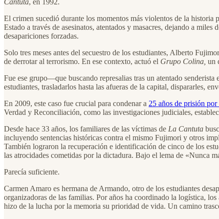
Cantuta
, en 1992.
El crimen sucedió durante los momentos más violentos de la historia 
Estado a través de asesinatos, atentados y masacres, dejando a miles d
desapariciones forzadas.
Solo tres meses antes del secuestro de los estudiantes, Alberto Fujimo
de derrotar al terrorismo. En ese contexto, actuó el
Grupo Colina,
un d
Fue ese grupo—que buscando represalias tras un atentado senderista en
estudiantes, trasladarlos hasta las afueras de la capital, dispararles, 
En 2009, este caso fue crucial para condenar a
25 años de prisión po
Verdad y Reconciliación, como las investigaciones judiciales, estable
Desde hace 33 años, los familiares de las víctimas de
La Cantuta
busc
incluyendo sentencias históricas contra el mismo Fujimori y otros im
También lograron la recuperación e identificación de cinco de los es
las atrocidades cometidas por la dictadura. Bajo el lema de «Nunca má
Parecía suficiente.
Carmen Amaro es hermana de Armando, otro de los estudiantes desa
organizadoras de las familias. Por años ha coordinado la logística, los
hizo de la lucha por la memoria su prioridad de vida. Un camino tras