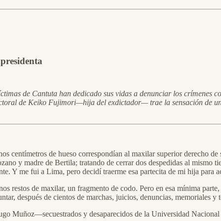
 presidenta
víctimas de Cantuta han dedicado sus vidas a denunciar los crímenes c
ectoral de Keiko Fujimori—hija del exdictador— trae la sensación de un
s centímetros de hueso correspondían al maxilar superior derecho de s
e Lozano y madre de Bertila; tratando de cerrar dos despedidas al mismo
te. Y me fui a Lima, pero decidí traerme esa partecita de mi hija para a
s restos de maxilar, un fragmento de codo. Pero en esa mínima parte, est
untar, después de cientos de marchas, juicios, denuncias, memoriales y 
r Hugo Muñoz—secuestrados y desaparecidos de la Universidad Nacion