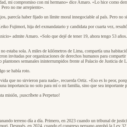
oridad, mi compromiso con mi hermano» dice Amaro. «Lo hice como demos
é. Pero no me arrepiento».
ijos, parecía haber fijado un límite moral innegociable al país. Pero no 
eiko Fujimori, hija del exmandatario y candidata por cuarta vez, result
al inicio» admite Amaro. «Solo que dejé de tener 19, ahora tengo 53 año
a, no estaba sola. A miles de kilómetros de Lima, compartía una habita
eron invitadas por organizaciones de derechos humanos para compartir l
do plantones semanales ininterrumpidos frente al Palacio de Justicia de
go se había roto.
vida que no sirvieron para nada», recuerda Ortiz. «Eso es lo peor, porq
na importancia no solo para mí o mi familia, sino que sea importante par
a misión, ¡suscríbete a Perpetuo!
anando terreno día a día. Primero, en 2023 cuando un tribunal de just
ujimori. Después, en 2024, cuando el congreso peruano aprobó la Ley 32