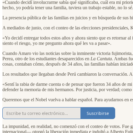
«Cuando decidí involucrarme sabía qué significaba, cuál era mi pri
hecho, yo podría tener una familia, tuviera un trabajo estable, no lo s
La presencia pública de las familias en juicios y en búsqueda de sus h
A mediados de junio, con el conteo de las elecciones presidenciales, K
«Yo decidí entregar todos estos años y ahora siento que es retornar 
siento el riesgo, yo me pregunto ahora qué les va a pasar».
Cuando Amaro vio las noticias sobre la inminente victoria fujimorist
Perea, otro de los estudiantes desaparecidos en
La Cantuta
. Ambas fu
cosas, contaban cómo, después de 34 años, las familias habían inicia
Los resultados que llegaban desde Perú cambiaron la conversación. Al
«Sentí la rabia de darme cuenta o de pensar que fueron 34 años de mi 
defender la memoria de mis hermanos. Por justicia, por verdad; como u
Queremos que el Nobel vuelva a hablar español. Para ayudarnos en est
Suscribirse
La impunidad, en realidad, no comenzó con el conteo de votos. Fue g
internacional— otorgó la liberación inmediata e indultó a Alberto F