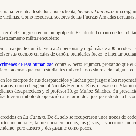
peruana reciente: desde los años ochenta,
Sendero Luminoso,
una organiz
e víctimas. Como respuesta, sectores de las Fuerzas Armadas peruanas rec
ri cerró el Congreso en un autogolpe de Estado de la mano de los militare
estacamento militar encubierto.
 Lima que le quitó la vida a 25 personas y dejó más de 200 heridos—el r
envolver sus cuerpos en cajas de cartón, prenderles fuego, e intentar ocult
r crímenes de lesa humanidad
contra Alberto Fujimori, probando que el
cieron además que eran estudiantes universitarios sin relación alguna 
an los cuerpos de sus desaparecidos y luchan por juzgar a los responsa
plicados, como el exgeneral Nicolás Hermoza Ríos, el exasesor Vladimi
tudiantes desaparecidos y el profesor Hugo Muñoz Sánchez. Su presenci
s» fueron símbolo de oposición al retorno de aquel periodo de la histor
parecidos en
La Cantuta
. De él, solo se recuperaron unos trozos de codo
 actos memoriales, la presencia en medios, los gastos, las acciones judic
cendente, pero austero y desgastante como pocos.