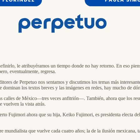
efinirlo, le atribuyéramos un tiempo donde no hay retorno. En eso piens
ro, eventualmente, regresa.
tores de Perpetuo nos sentamos y discutimos los temas más interesant
inan los textos breves y las imágenes en redes, hay mucho de dónde 
s calles de México—tres veces anfitrión—. También, ahora que los resu
 vuelven la vista atrás.
erto Fujimori ahora que su hija, Keiko Fujimori, es presidenta electa del
ebre mundialista que vuelve cada cuatro años; la de la ilusión mexicana, t