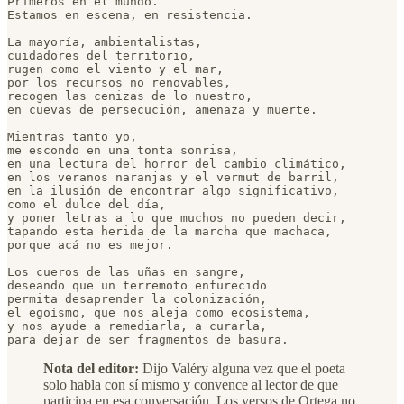
Primeros en el mundo.

Estamos en escena, en resistencia. 

La mayoría, ambientalistas, 

cuidadores del territorio,

rugen como el viento y el mar, 

por los recursos no renovables, 

recogen las cenizas de lo nuestro, 

en cuevas de persecución, amenaza y muerte. 

Mientras tanto yo, 

me escondo en una tonta sonrisa, 

en una lectura del horror del cambio climático, 

en los veranos naranjas y el vermut de barril, 

en la ilusión de encontrar algo significativo,

como el dulce del día,

y poner letras a lo que muchos no pueden decir, 

tapando esta herida de la marcha que machaca, 

porque acá no es mejor. 

Los cueros de las uñas en sangre, 

deseando que un terremoto enfurecido

permita desaprender la colonización,

el egoísmo, que nos aleja como ecosistema, 

y nos ayude a remediarla, a curarla, 

para dejar de ser fragmentos de basura.
Nota del editor:
Dijo Valéry alguna vez que el poeta
solo habla con sí mismo y convence al lector de que
participa en esa conversación. Los versos de Ortega no