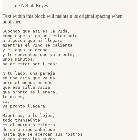
de Neftalí Reyes
Text within this block will maintain its original spacing when
published
Supongo que así es la vida,

como esperar en un restaurante

a alguien que ni llegará

mientras el vino se calienta

y el agua se acaba

y te convences que ya pronto,

unos minutos,

ha de estar por llegar.

A tu lado, una pareja

en una cita que va mal

pero al menos es más

que esa silla vacía

que pronto se llenará,

te dices,

sí,

ya pronto llegará.

Mientras, a lo lejos,

todo transeúnte

es el murmuro efímero

de su arribo anhelado

hasta que se acercan sus rostros

y son otros los suyos
