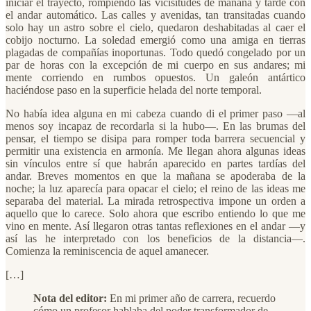
iniciar el trayecto, rompiendo las vicisitudes de mañana y tarde con
el andar automático. Las calles y avenidas, tan transitadas cuando
solo hay un astro sobre el cielo, quedaron deshabitadas al caer el
cobijo nocturno. La soledad emergió como una amiga en tierras
plagadas de compañías inoportunas. Todo quedó congelado por un
par de horas con la excepción de mi cuerpo en sus andares; mi
mente corriendo en rumbos opuestos. Un galeón antártico
haciéndose paso en la superficie helada del norte temporal.
No había idea alguna en mi cabeza cuando di el primer paso —al
menos soy incapaz de recordarla si la hubo—. En las brumas del
pensar, el tiempo se disipa para romper toda barrera secuencial y
permitir una existencia en armonía. Me llegan ahora algunas ideas
sin vínculos entre sí que habrán aparecido en partes tardías del
andar. Breves momentos en que la mañana se apoderaba de la
noche; la luz aparecía para opacar el cielo; el reino de las ideas me
separaba del material. La mirada retrospectiva impone un orden a
aquello que lo carece. Solo ahora que escribo entiendo lo que me
vino en mente. Así llegaron otras tantas reflexiones en el andar —y
así las he interpretado con los beneficios de la distancia—.
Comienza la reminiscencia de aquel amanecer.
[…]
Nota del editor:
En mi primer año de carrera, recuerdo
cómo un profesor hablaba del poder transformador de