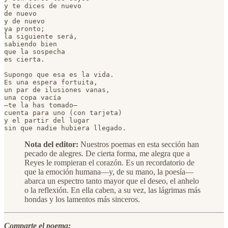
y te dices de nuevo

de nuevo

y de nuevo

ya pronto;

la siguiente será,

sabiendo bien 

que la sospecha

es cierta.

Supongo que esa es la vida.

Es una espera fortuita,

un par de ilusiones vanas,

una copa vacía

—te la has tomado—

cuenta para uno (con tarjeta)

y el partir del lugar

sin que nadie hubiera llegado.
Nota del editor:
Nuestros poemas en esta sección han
pecado de alegres. De cierta forma, me alegra que a
Reyes le rompieran el corazón. Es un recordatorio de
que la emoción humana—y, de su mano, la poesía—
abarca un espectro tanto mayor que el deseo, el anhelo
o la reflexión. En ella caben, a su vez, las lágrimas más
hondas y los lamentos más sinceros.
Comparte el poema: