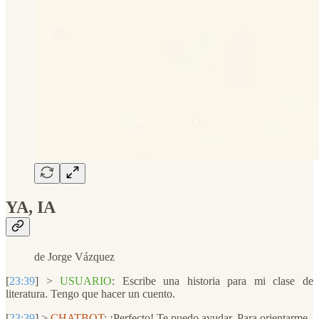
YA, IA
de Jorge Vázquez
[
23:39
] >
USUARIO
: Escribe una historia para mi clase de
literatura. Tengo que hacer un cuento.
[
23:39
] >
CHATBOT
: ¡Perfecto! Te puedo ayudar. Para orientarme