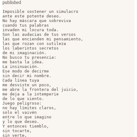
published
Imposible sostener un simulacro

ante este potente deseo.

No hay máscara que sobreviva

cuando tus palabras

invaden mi locura toda.

Son las audacias de tus versos

las que encienden mi pensamiento,

las que rozan con sutileza

los laberintos secretos

de mi imaginación.

No busco tu presencia:

me basta la idea.

La insinuación.

Ese modo de decirme

sin decir mi nombre.

Cada línea tuya

me desviste un poco,

me abre la frontera del juicio,

me deja a la intemperie

de lo que siento.

Juego peligroso:

no hay límites claros,

solo el vaivén

entre lo que imagino

y lo que deseo.

Y entonces tiemblo,

sin tocarte,

sin verte,
