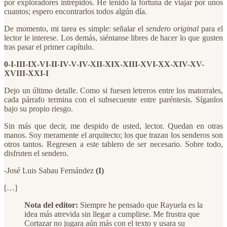
por exploradores intrépidos. He tenido la fortuna de viajar por unos
cuantos; espero encontrarlos todos algún día.
De momento, mi tarea es simple: señalar el
sendero original
para el
lector le interese. Los demás, siéntanse libres de hacer lo que gusten
tras pasar el primer capítulo.
0-I-III-IX-VI-II-IV-V-IV-XII-XIX-XIII-XVI-XX-XIV-XV-
XVIII-XXI-I
Dejo un último detalle. Como si fuesen letreros entre los matorrales,
cada párrafo termina con el subsecuente entre paréntesis. Síganlos
bajo su propio riesgo.
Sin más que decir, me despido de usted, lector. Quedan en otras
manos. Soy meramente el arquitecto; los que trazan los senderos son
otros tantos. Regresen a este tablero de ser necesario. Sobre todo,
disfruten el sendero.
-José Luis Sabau Fernández
(I)
[…]
Nota del editor:
Siempre he pensado que Rayuela es la
idea más atrevida sin llegar a cumplirse. Me frustra que
Cortazar no jugara aún más con el texto y usara su